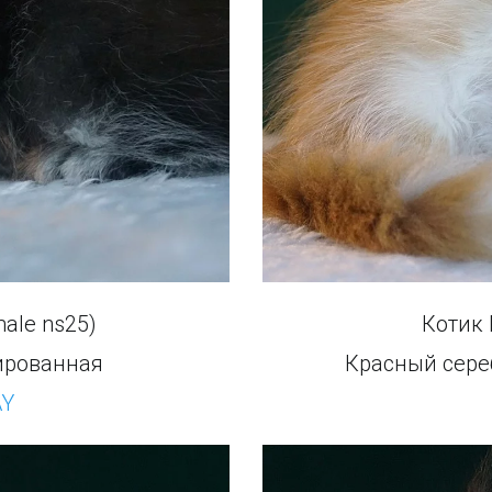
ale ns25)
Котик 
ированная
Красный сер
AY