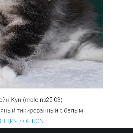
йн Кун (male ns25 03) 
ряный тикированный с белым
ОПЦИЯ / OPTION