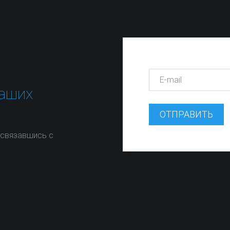
наших
ОТПРАВИТЬ
 связавшись с