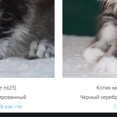
e ns25)
Котик ме
ированный
Черный сереб
В как пэт