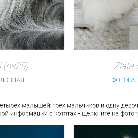
Zlata 
 (ns25)
ФОТОГАЛ
СЛОВНАЯ  
четырех малышей: трех мальчиков и одну дево
ной информации о котятах - щелкните на фото