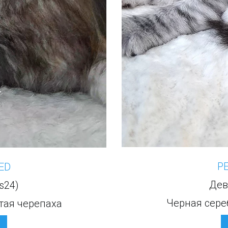
Р
ED
Дев
s24)
Черная сере
тая черепаха