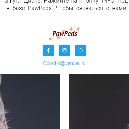
на Гугл Диске. Нажмите на кнопку "INFO" по
тят в базе PawPeds. Чтобы связаться с нам
Goodfild@yandex.ru