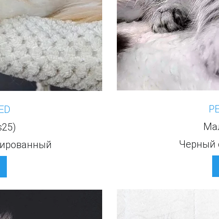
Р
ED
Mал
s25)
Черный 
кированный