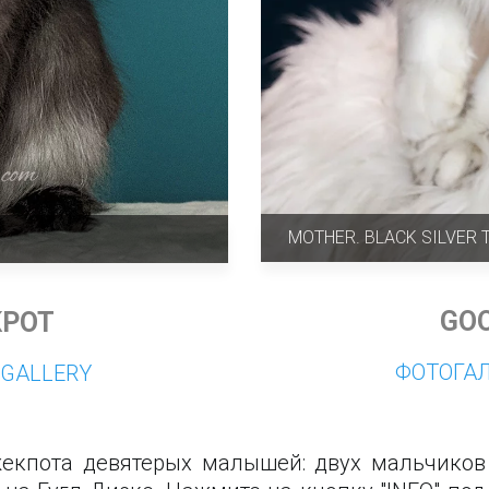
MOTHER. BLACK SILVER T
GOO
KPOT
ФОТОГАЛ
OGALLERY
кпота девятерых малышей: двух мальчиков 