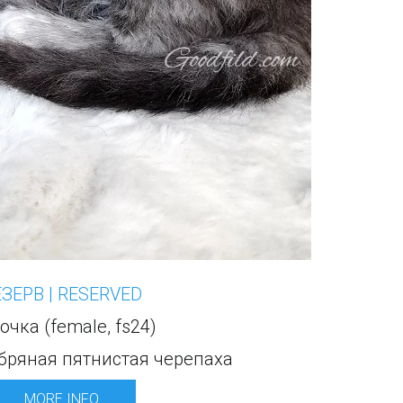
ЕЗЕРВ | RESERVED
очка (female, fs24)
бряная пятнистая черепаха
MORE INFO