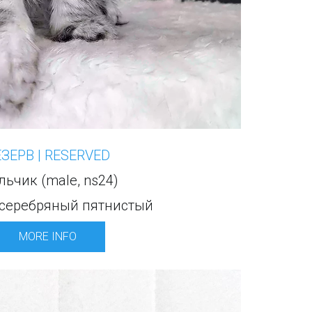
ЕЗЕРВ | RESERVED
ьчик (male, ns24)
серебряный пятнистый
MORE INFO