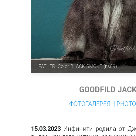
FATHER. Color BLACK SMOKE (ns09)
GOODFILD JAC
ФОТОГАЛЕРЕЯ 
 | PHOT
15.03.2023
Инфинити родила от Дже