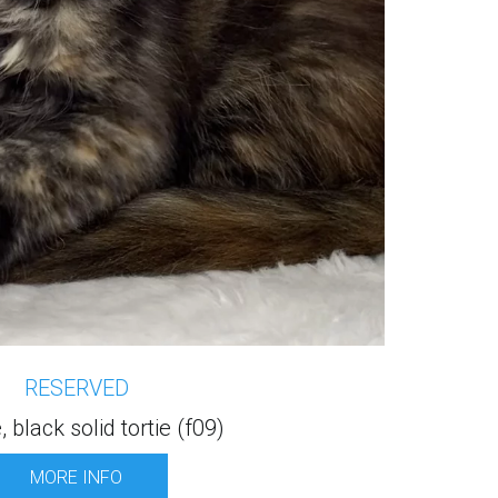
RESERVED
 black solid tortie (f09)
MORE INFO