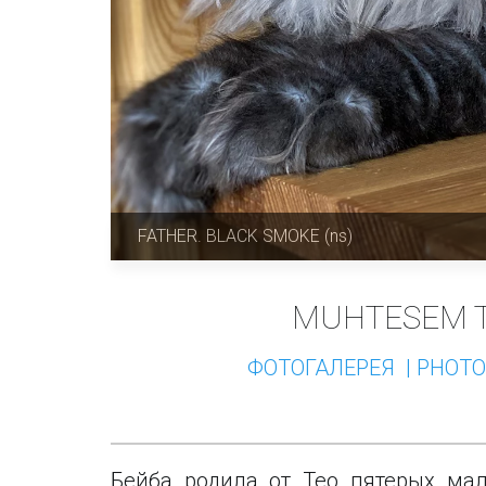
FATHER. BLACK SMOKE (ns)
MUHTESEM 
ФОТОГАЛЕРЕЯ 
 | PHOT
Бейба родила от Теo пятерых ма