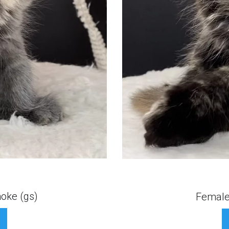
oke (gs)
Female,