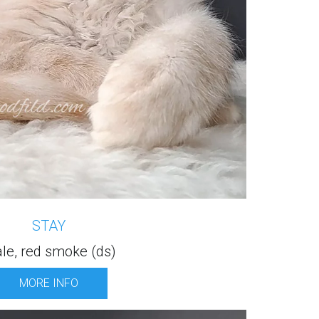
STAY
le, red smoke (ds)
MORE INFO