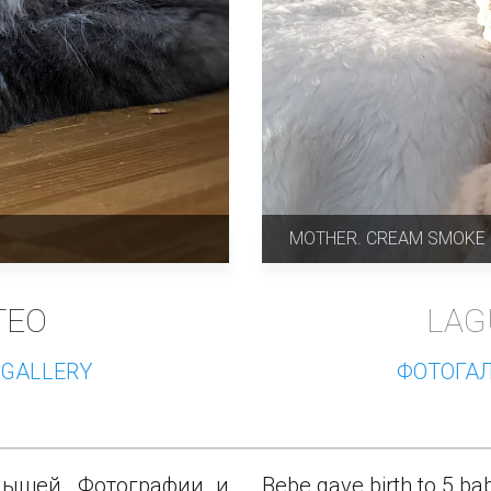
MOTHER. CREAM SMOKE (
L
AG
TEO
ФОТОГАЛ
OGALLERY
лышей. Фотографии и
Bebe gave birth to 5 bab